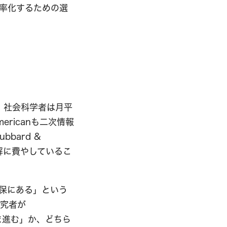
効率化するための選
究者・社会科学者は月平
ericanも二次情報
bard &
読解に費やしているこ
保にある」という
研究者が
ま進む」か、どちら