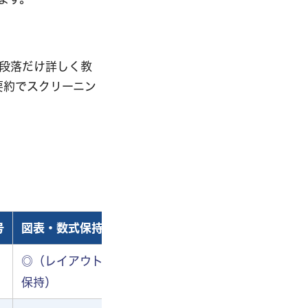
3段落だけ詳しく教
要約でスクリーニン
号
図表・数式保持
セキュリティ
月額（目安）
◎（レイアウト
処理後全削
Basic 1,000
保持）
除
円〜