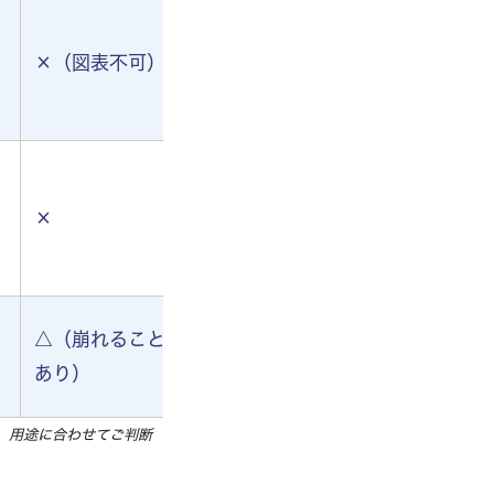
サービスに
×（図表不可）
0円〜
よる
サービスに
0円〜1,300
×
よる
円
△（崩れること
サービスに
1,500円〜
あり）
よる
上、用途に合わせてご判断