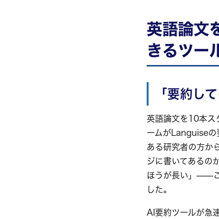
英語論文
きるツー
「要約して
英語論文を10本
ームがLangui
ある研究者の方から
ジに書いてあるの
ほうが長い」——
した。
AI要約ツールが