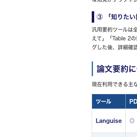
③ 「知りた
汎用要約ツールは全
えて」「Table
グした後、詳細確
論文要約に
現在利用できる主な
ツール
P
Languise
◎