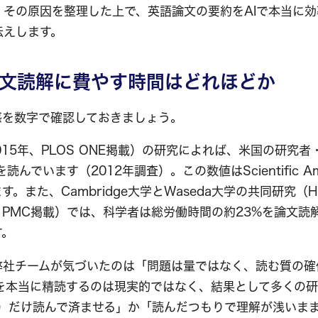
、その原因を整理した上で、英語論文の要約をAIで本当に
伝えします。
文読解に費やす時間はどれほどか
感を数字で確認しておきましょう。
al.（2015年、PLOS ONE掲載）の研究によれば、米国の研
読んでいます（2012年調査）。この数値はScientific Am
。また、Cambridge大学とWaseda大学の共同研究（Hub
17年、PMC掲載）では、科学者は総労働時間の約23%を論文
す。
弊社チームが気づいたのは「問題は量ではなく、読む質の確
本を本当に精読するのは現実的ではなく、結果として多くの
（要旨）だけ読んで済ませる」か「読んだつもりで理解が浅いま