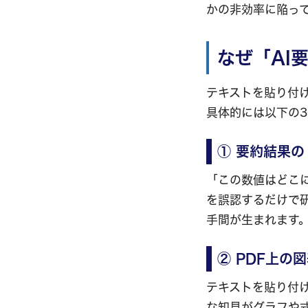
かの非効率に陥っ
なぜ「AI
テキストを貼り付
具体的には以下の3
① 要約結果
「この数値はどこ
を誤認するだけで
手間が生まれます
② PDF上の
テキストを貼り付
な知見がグラフや