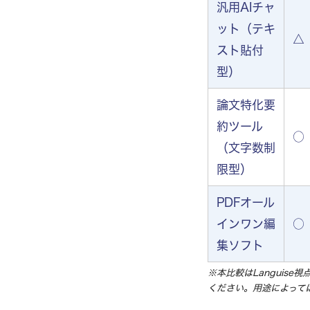
汎用AIチャ
ット（テキ
△
スト貼付
型）
論文特化要
約ツール
○
（文字数制
限型）
PDFオール
インワン編
○
集ソフト
※本比較はLanguis
ください。用途によって