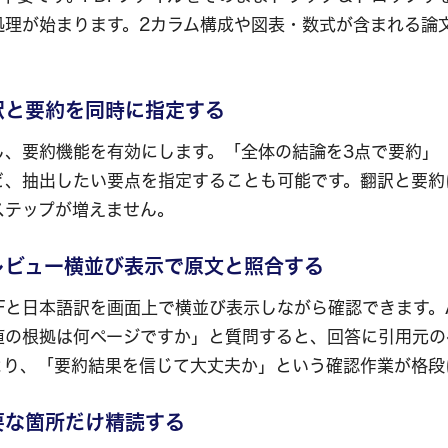
処理が始まります。2カラム構成や図表・数式が含まれる論
翻訳と要約を同時に指定する
、要約機能を有効にします。「全体の結論を3点で要約」「M
ど、抽出したい要点を指定することも可能です。翻訳と要約
ステップが増えません。
プレビュー横並び表示で原文と照合する
Fと日本語訳を画面上で横並び表示しながら確認できます。
値の根拠は何ページですか」と質問すると、回答に引用元の
より、「要約結果を信じて大丈夫か」という確認作業が格段
必要な箇所だけ精読する