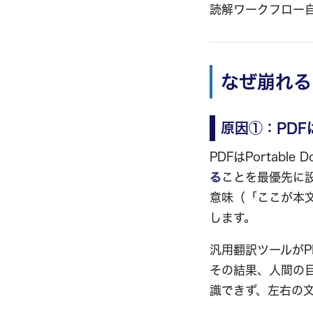
読解ワークフロー
なぜ崩れる
原因①：PD
PDFはPortable 
る
ことを最優先に
意味（「ここが本
します。
汎用翻訳ツールが
その結果、人間の
識できず、左右の