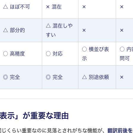
△ ほぼ不可
✕ 混在
✕
✕
△ 混在しや
△ 部分的
✕
✕
すい
○ 横並び表
○ 内
○ 高精度
○ 対応
示
問可
◎ 完全
◎ 完全
△ 別途依頼
✕
表示」が重要な理由
同じくらい重要なのに見落とされがちな機能が、
翻訳前後を