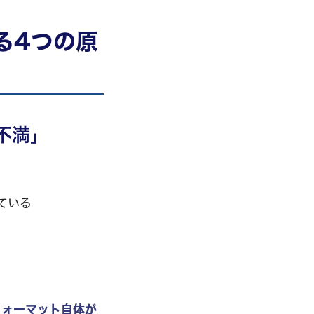
る4つの原
不満」
ている
フォーマット自体が