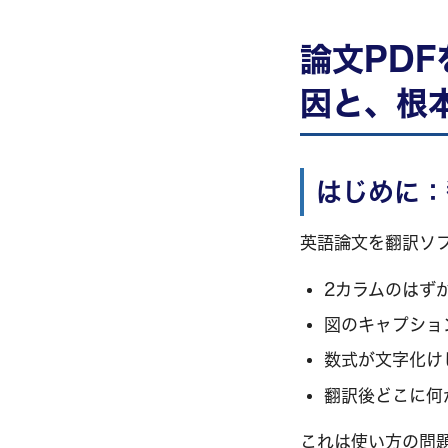
論文PD
因と、根
はじめに：
英語論文を翻訳ソ
2カラムのはず
図のキャプショ
数式が文字化け
翻訳後どこに何
これは使い方の問