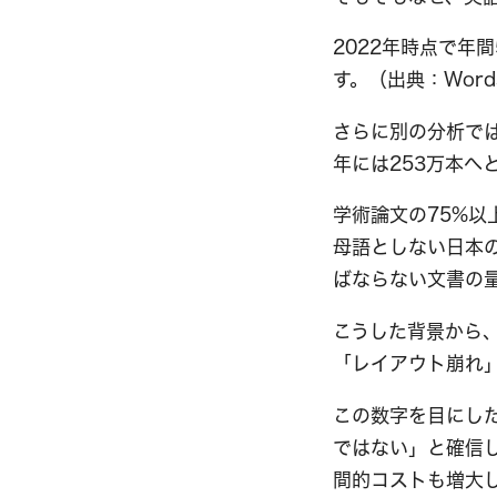
2022年時点で年
す。（出典：Words
さらに別の分析では、
年には253万本へと
学術論文の75%以上
母語としない日本
ばならない文書の
こうした背景から
「レイアウト崩れ
この数字を目にし
ではない」と確信
間的コストも増大し