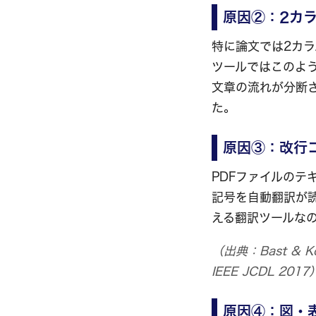
原因②：2カ
特に論文では2カ
ツールではこのよ
文章の流れが分断
た。
原因③：改行
PDFファイルの
記号を自動翻訳が
える翻訳ツールな
（出典：Bast & Korz
IEEE JCDL 2017
原因④：図・