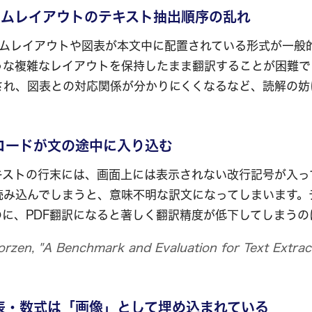
ラムレイアウトのテキスト抽出順序の乱れ
ラムレイアウトや図表が本文中に配置されている形式が一般
うな複雑なレイアウトを保持したまま翻訳することが困難で
され、図表との対応関係が分かりにくくなるなど、読解の妨
コードが文の途中に入り込む
テキストの行末には、画面上には表示されない改行記号が入っ
読み込んでしまうと、意味不明な訳文になってしまいます。
のに、PDF翻訳になると著しく翻訳精度が低下してしまうの
en, "A Benchmark and Evaluation for Text Extract
）
表・数式は「画像」として埋め込まれている