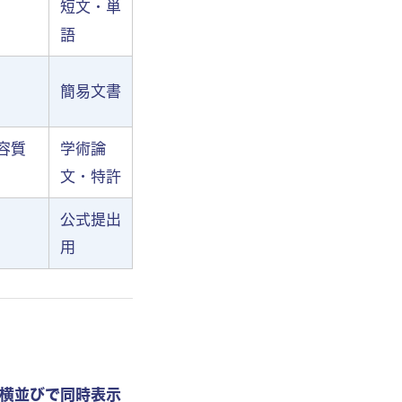
短文・単
語
簡易文書
容質
学術論
文・特許
公式提出
用
横並びで同時表示