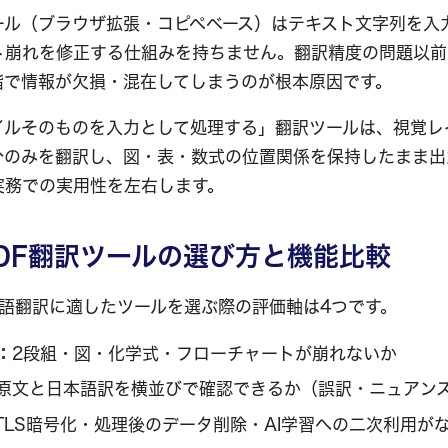
ール（ブラウザ拡張・コピペベース）はテキスト文字列を入
ト崩れを修正する仕組みを持ちません。翻訳精度の問題以前
階で情報が欠損・混在してしまうのが根本原因です。
ァイルそのものを入力として処理する」翻訳ツールは、視覚レ
分のみを翻訳し、図・表・数式の位置関係を保持したまま出
実務での実用性を左右します。
DF翻訳ツールの選び方と機能比較
本語翻訳に適したツールを選ぶ際の評価軸は4つです。
：
2段組・図・化学式・フローチャートが崩れないか
原文と日本語訳を横並びで確認できるか（誤訳・ニュアン
TLS暗号化・処理後のデータ削除・AI学習への二次利用が