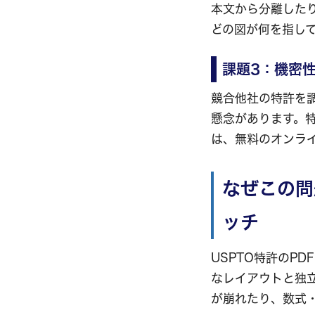
本文から分離した
どの図が何を指し
課題3：機密
競合他社の特許を
懸念があります。
は、無料のオンラ
なぜこの問
ッチ
USPTO特許のP
なレイアウトと独
が崩れたり、数式