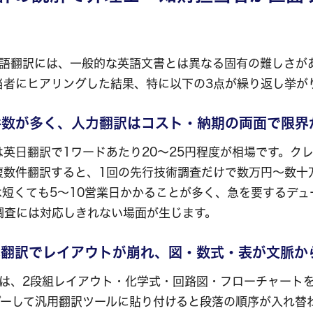
本語翻訳には、一般的な英語文書とは異なる固有の難しさが
当者にヒアリングした結果、特に以下の3点が繰り返し挙が
件数が多く、人力翻訳はコスト・納期の両面で限界
英日翻訳で1ワードあたり20〜25円程度が相場です。クレ
複数件翻訳すると、1回の先行技術調査だけで数万円〜数十
は短くても5〜10営業日かかることが多く、急を要するデュ
調査には対応しきれない場面が生じます。
ペ翻訳でレイアウトが崩れ、図・数式・表が文脈か
DFは、2段組レイアウト・化学式・回路図・フローチャート
ピーして汎用翻訳ツールに貼り付けると段落の順序が入れ替