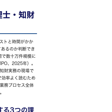
理士・知財
ストと時間がかか
てあるのか判断でき
間で数十万件規模に
PO、2025年）。
、知財実務の現場で
で効率よく読むため
う業務プロセス全体
。
する3つの課