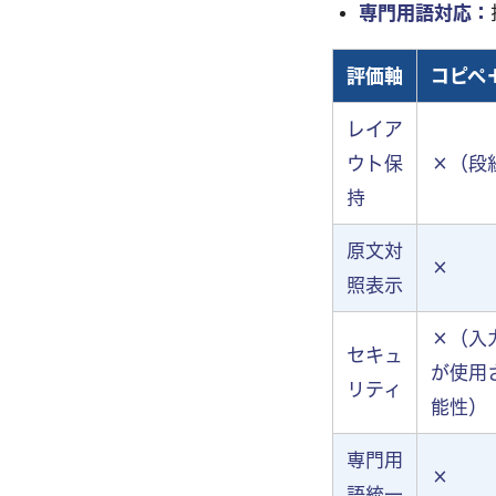
専門用語対応：
評価軸
コピペ
レイア
ウト保
×（段
持
原文対
×
照表示
×（入
セキュ
が使用
リティ
能性）
専門用
×
語統一