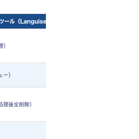
ール（Languise等）
理）
ュー）
・処理後全削除）
）