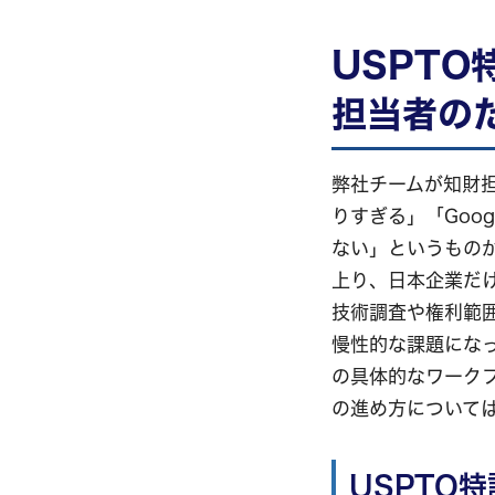
USPT
担当者の
弊社チームが知財
りすぎる」「Goo
ない」というものが
上り、日本企業だけで
技術調査や権利範
慢性的な課題になっ
の具体的なワーク
の進め方について
USPTO