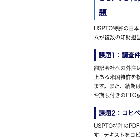
題
USPTO特許の日
ムが複数の知財担
課題1：調査
翻訳会社への外注は
上ある米国特許を
ます。また、納期
や期限付きのFTO
課題2：コピ
USPTO特許のP
す。テキストをコ