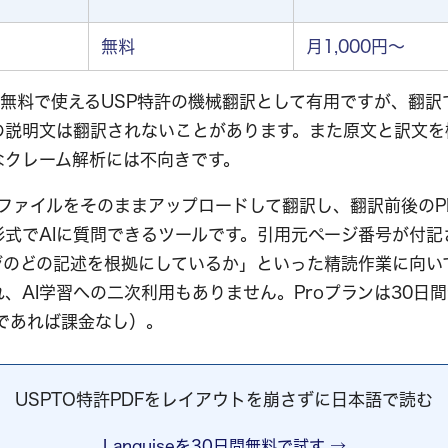
無料
月1,000円〜
entsは無料で使えるUSP特許の機械翻訳として有用ですが、
の説明文は翻訳されないことがあります。また原文と訳文を
なクレーム解析には不向きです。
、PDFファイルをそのままアップロードして翻訳し、翻訳前後の
形式でAIに質問できるツールです。引用元ページ番号が付記
ジのどの記述を根拠にしているか」といった精読作業に向い
、AI学習への二次利用もありません。Proプランは30日
であれば課金なし）。
USPTO特許PDFをレイアウトを崩さずに日本語で読む
Languiseを30日間無料で試す →