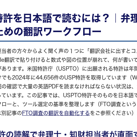
O特許を日本語で読むには？｜弁
ための翻訳ワークフロー
担当者の方々からよく聞く声の１つに「翻訳会社に出すとコ
gle翻訳で貼り付けると数式や図の位置が崩れて、何が書い
あります。米国特許庁（USPTO）に出願される特許は年
も2024年に44,656件のUSP特許を取得しています（WI
囲の確認で大量の英語PDFを読まなければならない状況は
ています。この記事では、USPTO特許そのものを日本語
フローと、ツール選定の基準を整理します（FTO調査とい
は別記事の
FTO調査の翻訳を自動化する
をご参照ください）
特許の読解で弁理士・知財担当者が直面