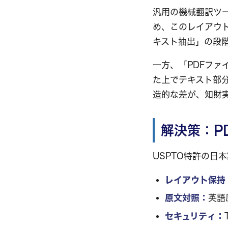
汎用の機械翻訳ツ
め、このレイアウ
キスト抽出」の段
一方、「PDFフ
た上でテキスト部
造的な差が、知財
解決策：P
USPTO特許の日
レイアウト保持
原文対照：
英語
セキュリティ：