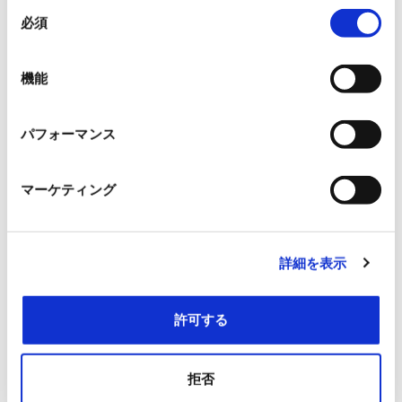
同
必須
意
会社名
（任意）
の
選
機能
部署名
（任意）
択
お問い合せ内容
パフォーマンス
マーケティング
詳細を表示
許可する
*
プライバシーポリシーに同意する
拒否
送信内容を確認する