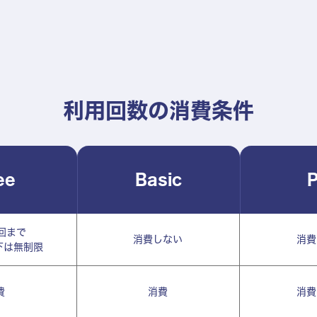
利用回数の消費条件
ee
Basic
P
回まで
消費しない
消費
下は無制限
費
消費
消費