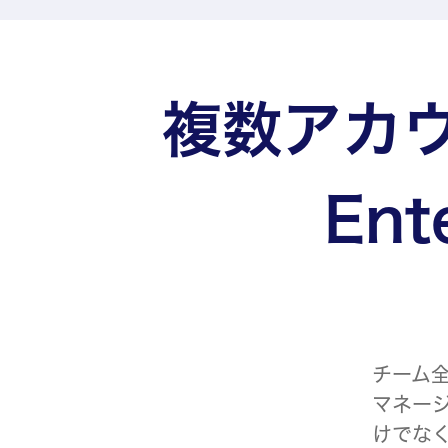
複数アカ
En
チーム
マネー
けでな