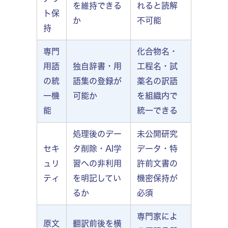
を維持できる
れると読解
ト保
か
不可能
持
専門
化合物名・
用語
独自辞書・用
工程名・試
の統
語集の登録が
薬名の訳語
一機
可能か
を組織内で
能
統一できる
処理後のデー
未公開研究
セキ
タ削除・AI学
データ・特
ュリ
習への非利用
許前文書の
ティ
を明記してい
機密保持が
るか
必須
専門家によ
原文
翻訳前後を横