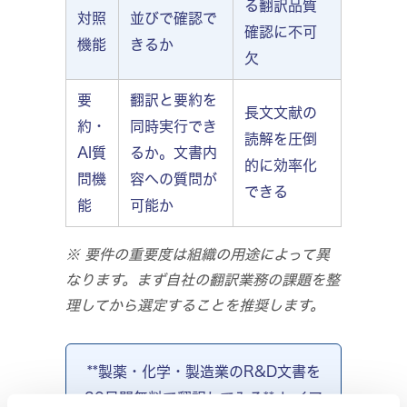
る翻訳品質
対照
並びで確認で
確認に不可
機能
きるか
欠
要
翻訳と要約を
長文文献の
約・
同時実行でき
読解を圧倒
AI質
るか。文書内
的に効率化
問機
容への質問が
できる
能
可能か
※ 要件の重要度は組織の用途によって異
なります。まず自社の翻訳業務の課題を整
理してから選定することを推奨します。
**製薬・化学・製造業のR&D文書を
30日間無料で翻訳してみる** レイア