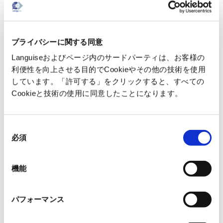
ウト保持・専門用語統一・セキュリ
ティを確認したい方はまずここか
ら。
プライバシーに関する同意
Languiseおよびページ内のサードパーティは、お客様の
利便性を向上させる目的でCookieやその他の技術を使用
→ Languise Proプラン
しています。「許可する」をクリックすると、すべての
を30日間無料で試す
Cookieと技術の使用に同意したことになります。
（30日以内解約で課金な
し）
同
必須
意
の
選
機能
択
LanguiseでR&D技術
パフォーマンス
文書翻訳を自動化する具