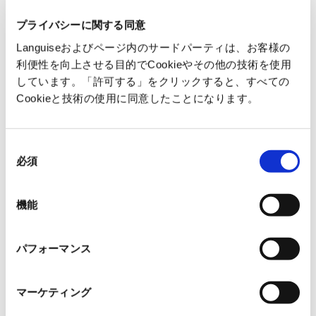
プライバシーに関する同意
2026/06/02
Languiseおよびページ内のサードパーティは、お客様の
2026年版 弁理士・知財担当者のための特許翻訳AIツー
利便性を向上させる目的でCookieやその他の技術を使用
ル選び方ガイド
しています。「許可する」をクリックすると、すべての
Cookieと技術の使用に同意したことになります。
2026/06/02
専門用語の翻訳がバラバラになる問題を根本から解決す
同
る
必須
意
の
2026/05/31
選
機能
英語の営業・マーケ資料をPDFのまま翻訳して提出する
択
方法
パフォーマンス
2026/05/31
製薬・化学・製造業R&Dの技術文書翻訳を内製化する
マーケティング
方法