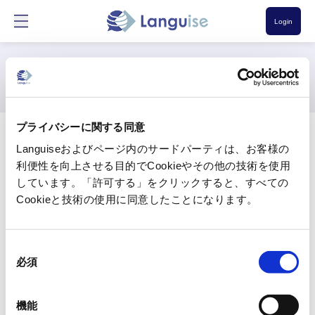
Login
Column
プライバシーに関する同意
Languiseおよびページ内のサードパーティは、お客様の
利便性を向上させる目的でCookieやその他の技術を使用
しています。「許可する」をクリックすると、すべての
2026/06/22
Cookieと技術の使用に同意したことになります。
5 Steps to Read Foreign-Language Research Papers
Faster: A Workflow for Researchers That Cuts Your
Reading Time in Half
同
必須
意
の
選
機能