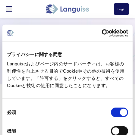
Login
Imprint
プライバシーに関する同意
Languiseおよびページ内のサードパーティは、お客様の
利便性を向上させる目的でCookieやその他の技術を使用
しています。「許可する」をクリックすると、すべての
Cookieと技術の使用に同意したことになります。
同
BuilBridge UG (haftungsbeschränkt)
必須
意
Address: Lütticher Straße 36, 40547 Düsseldorf Germany
の
選
Tel .: +49 (0) 173 9303239
機能