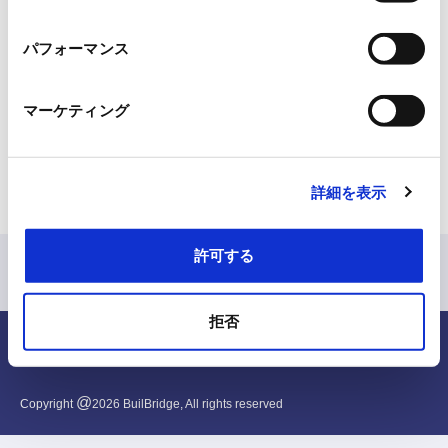
択
Email: k.komiyama(at)builbridge.com
Owner: Kyogo Komiyama
パフォーマンス
Commercial register: HRB 104357
マーケティング
Registration court: Amtsgericht Düsseldorf
VAT ID: DE368827272
詳細を表示
許可する
拒否
English
@
Copyright
2026
BuilBridge, All rights reserved