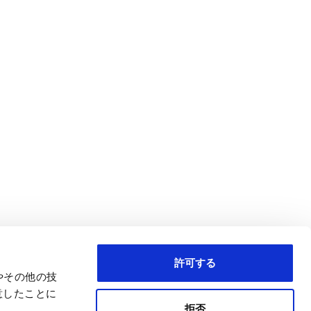
許可する
eやその他の技
意したことに
拒否