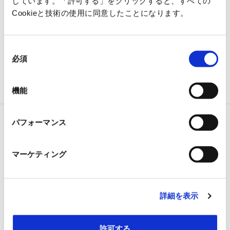
しています。「許可する」をクリックすると、すべての
Cookieと技術の使用に同意したことになります。
同
必須
意
の
選
0
機能
Paste
択
パフォーマンス
Correct spelling and grammar
Correct spelling only
マーケティング
詳細を表示
許可する