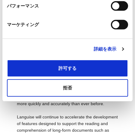
パフォーマンス
Languise サポートチーム
(English)
マーケティング
Thank you for your continued support of Languise.
詳細を表示
We are pleased to inform you about the details of 
our major update released in January 2026.
許可する
In this update, we focused primarily on enhancing 
our PDF translation and summarization features, 
which many of our customers have requested. 
拒否
These improvements allow you to read and analyze 
academic papers, patents, and business documents 
more quickly and accurately than ever before.
Languise will continue to accelerate the development 
of features designed to support the reading and 
comprehension of long-form documents such as 