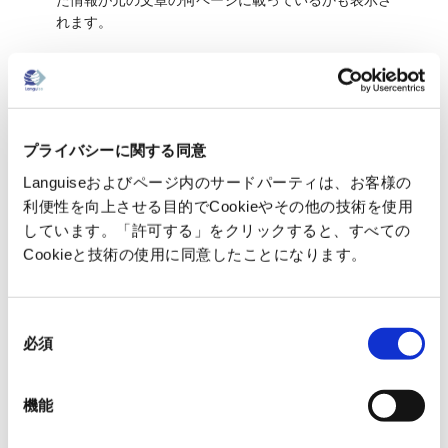
た情報が元の文章の何ページに載っているかも表示さ
れます。
原文ファイルをプレビューしながら要約
PDF等のファイルから任意の情報を抽出する際、元と
なる文書ファイルをプレビュー表示できるようになり
ました。これにより元の文章を読みながら内容に関し
プライバシーに関する同意
てLanguiseとチャットすることができます。
Languiseおよびページ内のサードパーティは、お客様の
その他の新機能
利便性を向上させる目的でCookieやその他の技術を使用
WORDファイルに対する誤字脱字の修正と文法の修
しています。「許可する」をクリックすると、すべての
正をより高い精度で行えるようになりました。
Cookieと技術の使用に同意したことになります。
各プランのお値段についてはアップデート前後で変更
同
はございません。
必須
意
従来通りの価格でアップデートされたLanguiseをご
の
利用いただけます。
選
機能
今後ともLanguiseをどうぞよろしくお願いいたしま
択
す。